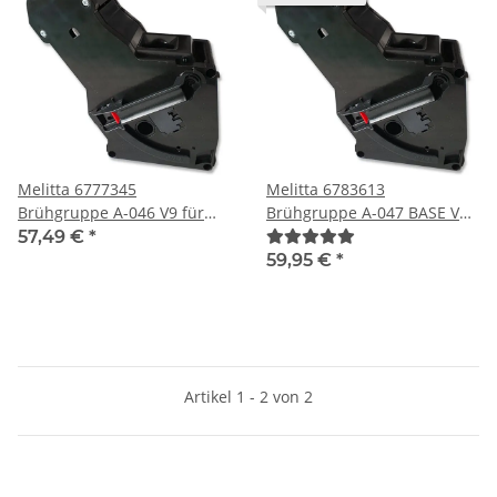
Melitta 6777345
Melitta 6783613
Brühgruppe A-046 V9 für
Brühgruppe A-047 BASE V12
Kaffeemaschine
für Kaffeemaschine
57,49 €
*
59,95 €
*
Artikel 1 - 2 von 2