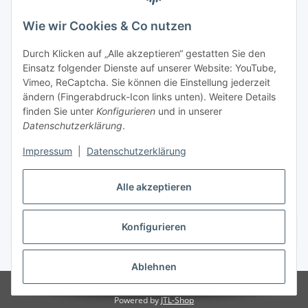
Wie wir Cookies & Co nutzen
Zahlungsmöglichkeiten
Durch Klicken auf „Alle akzeptieren“ gestatten Sie den
Versandinformationen
Einsatz folgender Dienste auf unserer Website: YouTube,
Vimeo, ReCaptcha. Sie können die Einstellung jederzeit
ändern (Fingerabdruck-Icon links unten). Weitere Details
Gesetzliche Informationen
finden Sie unter
Konfigurieren
und in unserer
Datenschutzerklärung
.
Sitemap
Impressum
|
Datenschutzerklärung
Alle akzeptieren
Konfigurieren
Vertrag widerrufen
* Alle Preise inkl. gesetzlicher USt., zzgl.
Versand
Ablehnen
© Made with ❤ in Sachsen
© WebSachse GmbH
Powered by
JTL-Shop