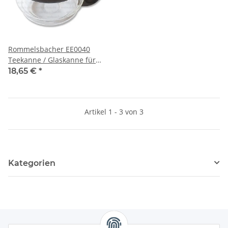
Rommelsbacher EE0040
Teekanne / Glaskanne für
Teeautomat TA 1200
18,65 €
*
Artikel 1 - 3 von 3
Kategorien