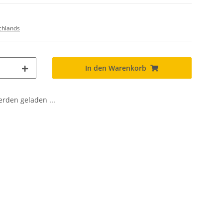
chlands
In den Warenkorb
den geladen ...