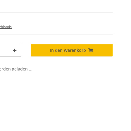
chlands
In den Warenkorb
den geladen ...