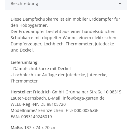
Beschreibung
Diese Dämpfschubkarre ist ein mobiler Erddämpfer für
den Hobbygärtner.
Der Erdedämpfer besteht aus einer handelsüblichen
Schubkarre mit doppelter Wanne, einem elektrischen
Dampferzeuger, Lochblech, Thermometer, Jutedecke
und Deckel.
Lieferumfang:
- Dämpfschubkarre mit Deckel
- Lochblech zur Auflage der Jutedecke, Jutedecke,
Thermometer
Hersteller:
Friedrich GmbH Grünhainer Straße 10 08315
Lauter-Bernsbach, E-Mail:
info@bega-garten.de
WEEE-Reg.-Nr. DE 88105720
Modellname/-kennzeichen: FT.ED00.0036.GE
EAN: 0093149246019
Maße:
137 x 74 x 70 cm