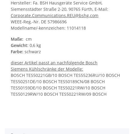
Hersteller: Fa. BSH Hausgeräte Service GmbH,
Siemensstädter Straße 2-20, 90765 Fürth, E-Mail:
Corporate.Communications.REU@bshg.com
WEEE-Reg.-Nr. DE 57986696
Modellname/-kennzeichen: 11014118
Maße:
cm
Gewicht:
0,6 kg
Farbe:
schwarz
dieser Artikel passt an nachfolgende Bosch
Siemens Kühlschränke der Modelle:
BOSCH TES50221GB/10 BOSCH TES55236RU/10 BOSCH
TES50251DE/10 BOSCH TES50189CN/08 BOSCH
TES50159DE/10 BOSCH TES50221RW/10 BOSCH
TES50129RW/10 BOSCH TES50221RW/09 BOSCH
TES50328RW/16 BOSCH TES503M1DE/16 BOSCH
TES50358DE/16 BOSCH TES503F1DE/16 BOSCH
TES50251DE/09 BOSCH TES50129RW/09 BOSCH
TES50221GB/09 BOSCH TES50321RW/16 BOSCH
TES50159DE/09 BOSCH TES55236RU/09 BOSCH
TES50356DE/16 BOSCH TES50351DE/16 BOSCH