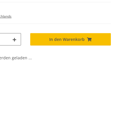
chlands
In den Warenkorb
den geladen ...