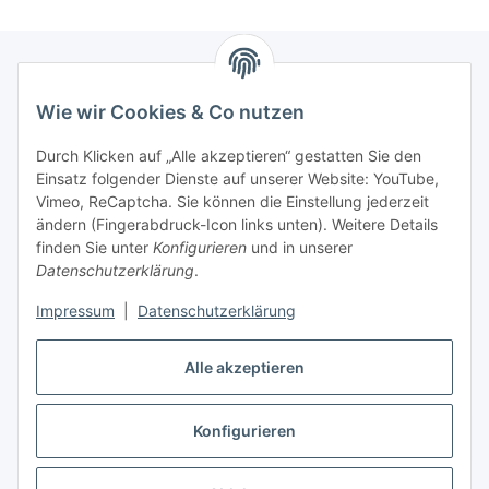
Wie wir Cookies & Co nutzen
Zahlungsmöglichkeiten
Durch Klicken auf „Alle akzeptieren“ gestatten Sie den
Versandinformationen
Einsatz folgender Dienste auf unserer Website: YouTube,
Vimeo, ReCaptcha. Sie können die Einstellung jederzeit
ändern (Fingerabdruck-Icon links unten). Weitere Details
Gesetzliche Informationen
finden Sie unter
Konfigurieren
und in unserer
Datenschutzerklärung
.
Sitemap
Impressum
|
Datenschutzerklärung
Alle akzeptieren
Konfigurieren
Vertrag widerrufen
* Alle Preise inkl. gesetzlicher USt., zzgl.
Versand