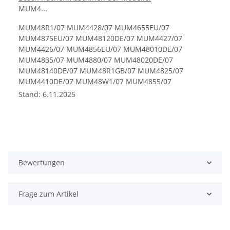
MUM4...
MUM48R1/07 MUM4428/07 MUM4655EU/07
MUM4875EU/07 MUM48120DE/07 MUM4427/07
MUM4426/07 MUM4856EU/07 MUM48010DE/07
MUM4835/07 MUM4880/07 MUM48020DE/07
MUM48140DE/07 MUM48R1GB/07 MUM4825/07
MUM4410DE/07 MUM48W1/07 MUM4855/07
MUM4657/07 MUM4830/07 MUM4406/07
Stand: 6.11.2025
MUM46A1GB/07 MUM48CR1/07 MUM48A1/07
MUZ4DS4(00) MUM4830/08 MUM46A1GB/08
MUM48120DE/08 MUM4880/08 MUM4410DE/08
MUM48140DE/08 MUM4856/08 MUM4825/08
MUM48CR1/08 MUM48010DE/08 MUM4426/08
MUM4856EU/08 MUM4875EU/08 MUM48A1/08
Bewertungen
MUM4657/08 MUM4428/08 MUM48A06/08
MUM48A06/07 MUM4855/08 MUM4406/08
MUM48020DE/08 MUM48W1/08 MUM48R1/08
Frage zum Artikel
MUM48R1GB/08 MUM4655EU/08 MUM4427/08