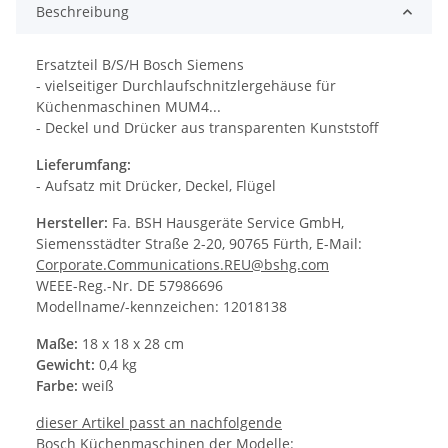
Beschreibung
Ersatzteil B/S/H Bosch Siemens
- vielseitiger Durchlaufschnitzlergehäuse für
Küchenmaschinen MUM4...
- Deckel und Drücker aus transparenten Kunststoff
Lieferumfang:
- Aufsatz mit Drücker, Deckel, Flügel
Hersteller:
Fa. BSH Hausgeräte Service GmbH,
Siemensstädter Straße 2-20, 90765 Fürth, E-Mail:
Corporate.Communications.REU@bshg.com
WEEE-Reg.-Nr. DE 57986696
Modellname/-kennzeichen: 12018138
Maße:
18 x 18 x 28 cm
Gewicht:
0,4 kg
Farbe:
weiß
dieser Artikel passt an nachfolgende
Bosch Küchenmaschinen der Modelle: