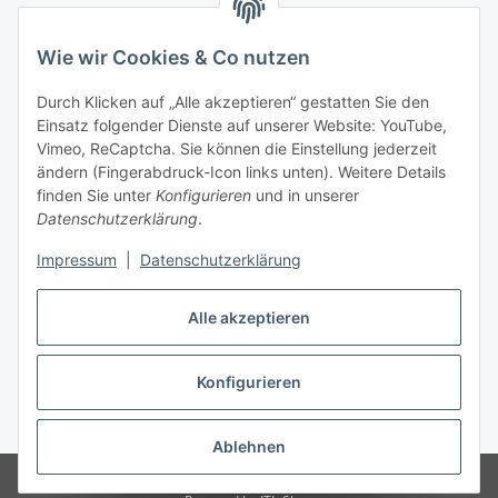
Wie wir Cookies & Co nutzen
Zahlungsmöglichkeiten
Durch Klicken auf „Alle akzeptieren“ gestatten Sie den
Versandinformationen
Einsatz folgender Dienste auf unserer Website: YouTube,
Vimeo, ReCaptcha. Sie können die Einstellung jederzeit
ändern (Fingerabdruck-Icon links unten). Weitere Details
Gesetzliche Informationen
finden Sie unter
Konfigurieren
und in unserer
Datenschutzerklärung
.
Sitemap
Impressum
|
Datenschutzerklärung
Alle akzeptieren
Konfigurieren
Vertrag widerrufen
* Alle Preise inkl. gesetzlicher USt., zzgl.
Versand
Ablehnen
© Made with ❤ in Sachsen
© WebSachse GmbH