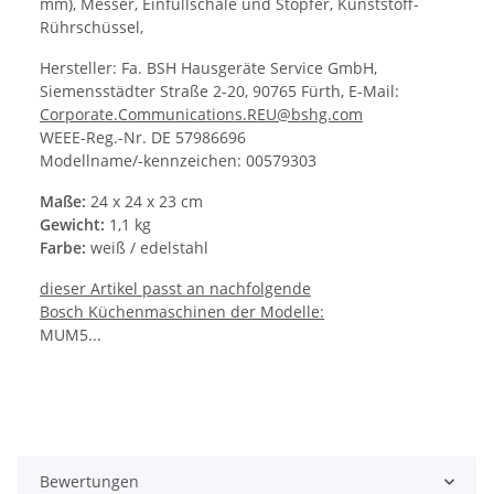
mm), Messer, Einfüllschale und Stopfer, Kunststoff-
Rührschüssel,
Hersteller: Fa. BSH Hausgeräte Service GmbH,
Siemensstädter Straße 2-20, 90765 Fürth, E-Mail:
Corporate.Communications.REU@bshg.com
WEEE-Reg.-Nr. DE 57986696
Modellname/-kennzeichen: 00579303
Maße:
24 x 24 x 23 cm
Gewicht:
1,1 kg
Farbe:
weiß / edelstahl
dieser Artikel passt an nachfolgende
Bosch Küchenmaschinen der Modelle:
MUM5...
Bewertungen