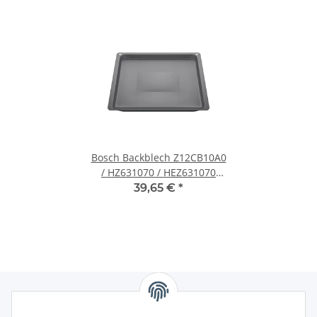
Bosch Backblech Z12CB10A0
/ HZ631070 / HEZ631070
emailliert pyrolysefest
39,65 €
*