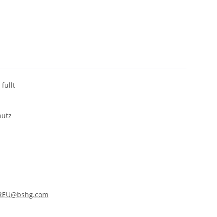
füllt
hutz
.REU@bshg.com