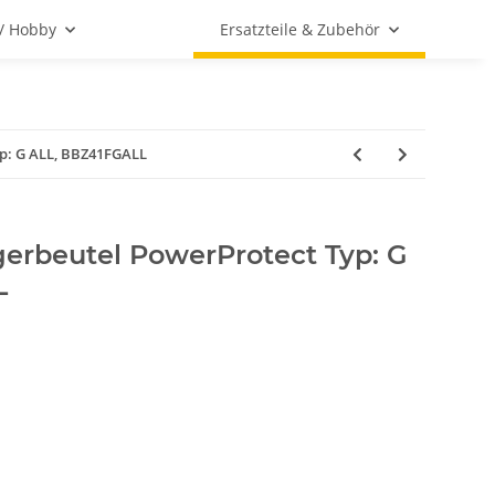
 / Hobby
Ersatzteile & Zubehör
p: G ALL, BBZ41FGALL
erbeutel PowerProtect Typ: G
L