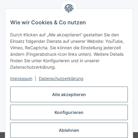
Wie wir Cookies & Co nutzen
Zahlungsmöglichkeiten
Durch Klicken auf „Alle akzeptieren“ gestatten Sie den
Versandinformationen
Einsatz folgender Dienste auf unserer Website: YouTube,
Vimeo, ReCaptcha. Sie können die Einstellung jederzeit
ändern (Fingerabdruck-Icon links unten). Weitere Details
Gesetzliche Informationen
finden Sie unter
Konfigurieren
und in unserer
Datenschutzerklärung
.
Sitemap
Impressum
|
Datenschutzerklärung
Alle akzeptieren
Konfigurieren
Vertrag widerrufen
* Alle Preise inkl. gesetzlicher USt., zzgl.
Versand
Ablehnen