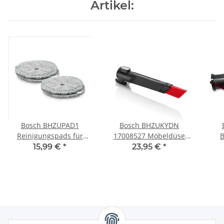
Artikel:
Bosch BHZUPAD1
Bosch BHZUKYDN
Reinigungspads für
17008527 Möbeldüse
B
Akkustaubsauger
Fugendüse
15,99 €
*
23,95 €
*
Unlimited 7 - Bodendüse
Baltic Nozzle