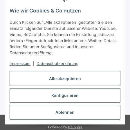
Wie wir Cookies & Co nutzen
Zahlungsmöglichkeiten
Durch Klicken auf „Alle akzeptieren“ gestatten Sie den
Versandinformationen
Einsatz folgender Dienste auf unserer Website: YouTube,
Vimeo, ReCaptcha. Sie können die Einstellung jederzeit
ändern (Fingerabdruck-Icon links unten). Weitere Details
Gesetzliche Informationen
finden Sie unter
Konfigurieren
und in unserer
Datenschutzerklärung
.
Sitemap
Impressum
|
Datenschutzerklärung
Alle akzeptieren
Konfigurieren
Vertrag widerrufen
* Alle Preise inkl. gesetzlicher USt., zzgl.
Versand
Ablehnen
© Made with ❤ in Sachsen
© WebSachse GmbH
Powered by
JTL-Shop