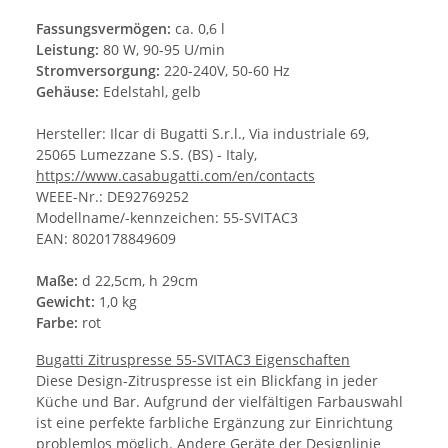
Fassungsvermögen:
ca. 0,6 l
Leistung:
80 W, 90-95 U/min
Stromversorgung:
220-240V, 50-60 Hz
Gehäuse:
Edelstahl, gelb
Hersteller: Ilcar di Bugatti S.r.l., Via industriale 69,
25065 Lumezzane S.S. (BS) - Italy,
https://www.casabugatti.com/en/contacts
WEEE-Nr.: DE92769252
Modellname/-kennzeichen: 55-SVITAC3
EAN: 8020178849609
Maße:
d 22,5cm, h 29cm
Gewicht:
1,0 kg
Farbe:
rot
Bugatti Zitruspresse 55-SVITAC3 Eigenschaften
Diese Design-Zitruspresse ist ein Blickfang in jeder
Küche und Bar. Aufgrund der vielfältigen Farbauswahl
ist eine perfekte farbliche Ergänzung zur Einrichtung
problemlos möglich. Andere Geräte der Designlinie