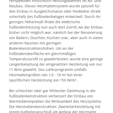
Perspektiven hinsichtlich Heizungskomfort im Alt- und
Neubau. Dieses Heizmattensystem wurde speziell für
den Einbau in Ausgleichsmasse oder Flexkleber direkt
unterhalb des Fußbodenbelages entwickelt. Durch ihr
geringes Höhenmaß findet die elektrische
Fußbodenheizung nun auch dort Zutritt, wo der Einbau
bisher nicht möglich war, nämlich bei der Renovierung
von Bädern, Duschen, Küchen usw., aber auch in vielen
anderen Räumen mit geringen
Bodenkonstruktionshöhen. Um an der
Fußbodenoberfläche ein gleichmäßiges
Temperaturprofil zu gewährleisten, wurde eine geringe
Längenbelastung der eingesetzten Heizleitung von nur
11 W/m gewählt. Das Lieferprogramm umfaßt
Heizmattengrößen von 1,0 - 10 m² bei einer
spezifischen Heizleistung von 150 W/m² .
Bei schlechter oder gar fehlender Dämmung in der
Fußbodenkonstruktion verbessert der Einbau von
Wärmedämmplatten die Wirksamkeit des Heizsystems.
Die Heizmattenkonstruktion: Zweileiterheizleitung mit
einem Kaltleiteranschluß am Anfang der Heizmatte.