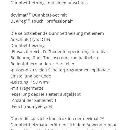
Dünnbettheizung , mit einem Anschluss
TM
devimat
Dünnbett-Set mit
TM
DEVIreg
Touch "professional"
Die selbstklebende Dünnbettheizung mit einem
Anschluß (Typ: DTIF)
Dünnbettheizung
-Einsatzbereich: Fußbodentemperierung, intuitive
Bedienung über Touchscrenn, kompatibel zu
Bodenfühlern anderer Hersteller,
-passend zu vielen Schalterprogrammen, optionale
Einstellung per Code
-Leistung: 150 W/m²
-mit Trägermatte
-Fixierung des Heizleiter: aufgeklebt
-Anzahl der Kaltleiter: 1
-Feuchtraumgeeignet
Durch die spezielle Konstruktion der devimat ™
Dünnbettheizmatte eröffnen sich dem Anwender neue