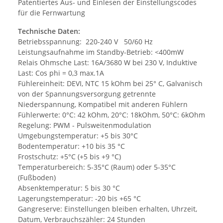
Patentiertes Aus- und Einlesen der Einstellungscodes
für die Fernwartung
Technische Daten:
Betriebsspannung: 220-240 V 50/60 Hz
Leistungsaufnahme im Standby-Betrieb: <400mW
Relais Ohmsche Last: 16A/3680 W bei 230 V, Induktive
Last: Cos phi = 0,3 max.1A
Fühlereinheit: DEVI, NTC 15 kOhm bei 25° C, Galvanisch
von der Spannungsversorgung getrennte
Niederspannung, Kompatibel mit anderen Fühlern
Fühlerwerte: 0°C: 42 kOhm, 20°C: 18kOhm, 50°C: 6kOhm
Regelung: PWM - Pulsweitenmodulation
Umgebungstemperatur: +5 bis 30°C
Bodentemperatur: +10 bis 35 °C
Frostschutz: +5°C (+5 bis +9 °C)
Temperaturbereich: 5-35°C (Raum) oder 5-35°C
(Fußboden)
Absenktemperatur: 5 bis 30 °C
Lagerungstemperatur: -20 bis +65 °C
Gangreserve: Einstellungen bleiben erhalten, Uhrzeit,
Datum, Verbrauchszähler: 24 Stunden