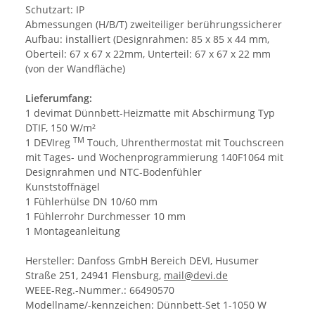
Schutzart: IP
Abmessungen (H/B/T) zweiteiliger berührungssicherer
Aufbau: installiert (Designrahmen: 85 x 85 x 44 mm,
Oberteil: 67 x 67 x 22mm, Unterteil: 67 x 67 x 22 mm
(von der Wandfläche)
Lieferumfang:
1 devimat Dünnbett-Heizmatte mit Abschirmung Typ
DTIF, 150 W/m²
TM
1 DEVIreg
Touch, Uhrenthermostat mit Touchscreen
mit Tages- und Wochenprogrammierung 140F1064 mit
Designrahmen und NTC-Bodenfühler
Kunststoffnägel
1 Fühlerhülse DN 10/60 mm
1 Fühlerrohr Durchmesser 10 mm
1 Montageanleitung
Hersteller: Danfoss GmbH Bereich DEVI, Husumer
Straße 251, 24941 Flensburg,
mail@devi.de
WEEE-Reg.-Nummer.: 66490570
Modellname/-kennzeichen: Dünnbett-Set 1-1050 W