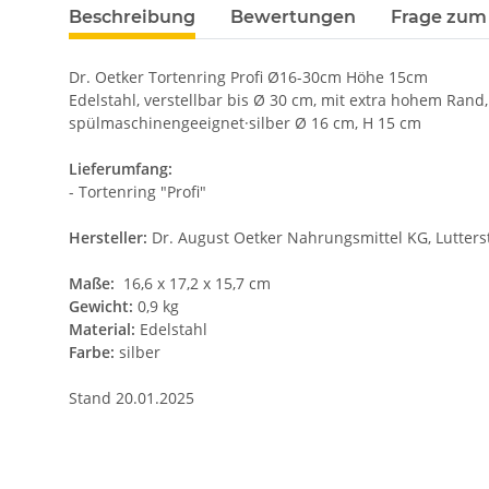
Beschreibung
Bewertungen
Frage zum 
Dr. Oetker Tortenring Profi Ø16-30cm Höhe 15cm
Edelstahl, verstellbar bis Ø 30 cm, mit extra hohem Ran
spülmaschinengeeignet·silber Ø 16 cm, H 15 cm
Lieferumfang:
- Tortenring "Profi"
Hersteller:
Dr. August Oetker Nahrungsmittel KG, Lutterst
Maße:
16,6 x 17,2 x 15,7 cm
Gewicht:
0,9 kg
Material:
Edelstahl
Farbe:
silber
Stand 20.01.2025