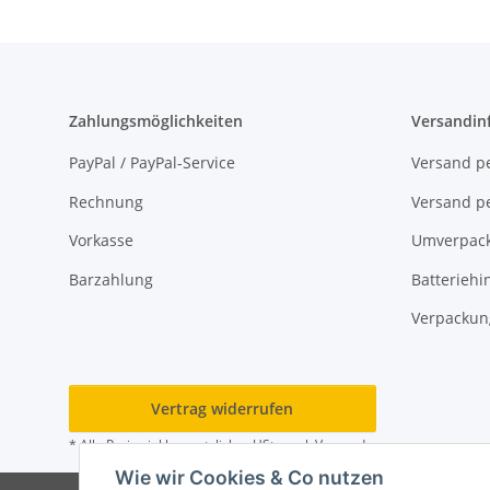
Zahlungsmöglichkeiten
Versandin
PayPal / PayPal-Service
Versand pe
Rechnung
Versand pe
Vorkasse
Umverpac
Barzahlung
Batteriehi
Verpackun
Vertrag widerrufen
* Alle Preise inkl. gesetzlicher USt., zzgl.
Versand
Wie wir Cookies & Co nutzen