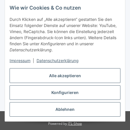
Wie wir Cookies & Co nutzen
Zahlungsmöglichkeiten
Durch Klicken auf „Alle akzeptieren“ gestatten Sie den
Versandinformationen
Einsatz folgender Dienste auf unserer Website: YouTube,
Vimeo, ReCaptcha. Sie können die Einstellung jederzeit
ändern (Fingerabdruck-Icon links unten). Weitere Details
Gesetzliche Informationen
finden Sie unter
Konfigurieren
und in unserer
Datenschutzerklärung
.
Sitemap
Impressum
|
Datenschutzerklärung
Alle akzeptieren
Konfigurieren
Vertrag widerrufen
* Alle Preise inkl. gesetzlicher USt., zzgl.
Versand
Ablehnen
© Made with ❤ in Sachsen
© WebSachse GmbH
Powered by
JTL-Shop