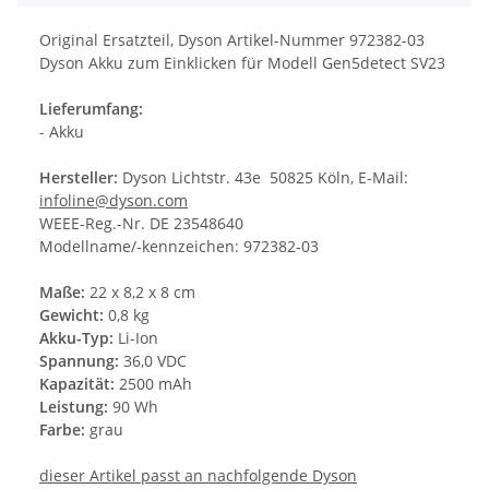
Original Ersatzteil, Dyson Artikel-Nummer 972382-03
Dyson Akku zum Einklicken für Modell Gen5detect SV23
Lieferumfang:
- Akku
Hersteller:
Dyson Lichtstr. 43e 50825 Köln, E-Mail:
infoline@dyson.com
WEEE-Reg.-Nr. DE 23548640
Modellname/-kennzeichen: 972382-03
Maße:
22 x 8,2 x 8 cm
Gewicht:
0,8 kg
Akku-Typ:
Li-Ion
Spannung:
36,0 VDC
Kapazität:
2500 mAh
Leistung:
90 Wh
Farbe:
grau
dieser Artikel passt an nachfolgende Dyson