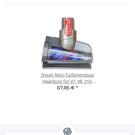
Nickel/Blau
Dyson V11 Absolute Extra Pro kabelloser Staubsauger
Gold
Dyson V11 Absolute Extra Pro kabelloser Staubsauger
Nickel/Blau
Dyson V11 Animal Extra kabelloser Staubsauger
Nickel/Violett
Dyson V11 Complete Extra kabelloser Staubsauger
(Nickel/Blau)
Dyson V11 Torque Drive Extra kabelloser Staubsauger
Nickel/Violett
Dyson V11 Total Clean Extra Kabelloser Staubsauger
Dyson Mini-Turbinendüse
Anthrazit/Schwarz
Haardüse für V7, V8, V10,
Dyson V11 Absolute Extra Pro - Staubsauger Gold GSW
V11, V15 Modelle
67,85 €
*
Dyson V11 Absolute Extra Pro - Staubsauger Blue GSW
Serie Dyson V11 Akku mit Schrauben
Dyson V11 Absolute (Generation 2019) Kabelloser
Staubsauger Nickel/Blau
Dyson V11 Absolute Pro (Generation 2019) kabelloser
Staubsauger Gold
Dyson V11 Animal +