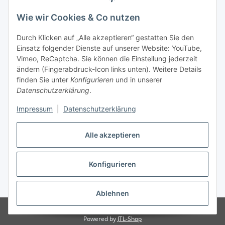
Dyson V11 Complete kabelloser Staubsauger
Wie wir Cookies & Co nutzen
Zahlungsmöglichkeiten
Nickel/Blau
Durch Klicken auf „Alle akzeptieren“ gestatten Sie den
Serie V10 Cyclone Staubsauger
Versandinformationen
Einsatz folgender Dienste auf unserer Website: YouTube,
Dyson V10 Absolute Pro
Vimeo, ReCaptcha. Sie können die Einstellung jederzeit
Dyson V10 Absolute kabelloser Staubsauger
ändern (Fingerabdruck-Icon links unten). Weitere Details
Nickel/Kupfer
Gesetzliche Informationen
finden Sie unter
Konfigurieren
und in unserer
Dyson V10 Animal kabelloser Staubsauger Nickel/Violett
Datenschutzerklärung
.
Dyson V10 Fluffy
Sitemap
Dyson V10 Motorhead
Impressum
|
Datenschutzerklärung
Dyson V10 Parquet
Dyson V10 Parquet Staubsauger
Dyson V10 Total Clean
Alle akzeptieren
Dyson V10 Total Clean Kabelloser Staubsauger
Anthrazit/Schwarz
Konfigurieren
Vertrag widerrufen
Serie V8 Staubsauger
Dyson V8 Absolute + (Anthrazit/Titan)
* Alle Preise inkl. gesetzlicher USt., zzgl.
Versand
Ablehnen
Dyson V8 Absolute + kabelloser Staubsauger
Nickel/Gelb
© Made with ❤ in Sachsen
© WebSachse GmbH
Dyson V8 Absolute Extra
Powered by
JTL-Shop