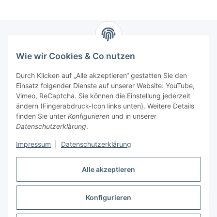
Wie wir Cookies & Co nutzen
Zahlungsmöglichkeiten
Durch Klicken auf „Alle akzeptieren“ gestatten Sie den
Versandinformationen
Einsatz folgender Dienste auf unserer Website: YouTube,
Vimeo, ReCaptcha. Sie können die Einstellung jederzeit
ändern (Fingerabdruck-Icon links unten). Weitere Details
Gesetzliche Informationen
finden Sie unter
Konfigurieren
und in unserer
Datenschutzerklärung
.
Sitemap
Impressum
|
Datenschutzerklärung
Alle akzeptieren
Konfigurieren
Vertrag widerrufen
* Alle Preise inkl. gesetzlicher USt., zzgl.
Versand