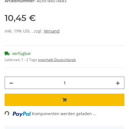
Artikelnummer:
4039784514683
10,45 €
inkl. 19% USt. , zzgl.
Versand
verfügbar
Lieferzeit:
1 - 2 Tage
innerhalb Deutschlands
ing...
Komponenten werden geladen ...