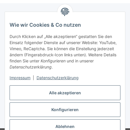
Wie wir Cookies & Co nutzen
Zahlungsmöglichkeiten
Durch Klicken auf „Alle akzeptieren“ gestatten Sie den
Versandinformationen
Einsatz folgender Dienste auf unserer Website: YouTube,
Vimeo, ReCaptcha. Sie können die Einstellung jederzeit
ändern (Fingerabdruck-Icon links unten). Weitere Details
Gesetzliche Informationen
finden Sie unter
Konfigurieren
und in unserer
Datenschutzerklärung
.
Sitemap
Impressum
|
Datenschutzerklärung
Alle akzeptieren
Konfigurieren
Vertrag widerrufen
* Alle Preise inkl. gesetzlicher USt., zzgl.
Versand
Ablehnen