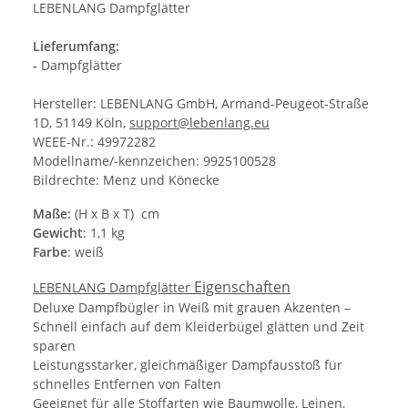
LEBENLANG Dampfglätter
Lieferumfang:
-
Dampfglätter
Hersteller: LEBENLANG GmbH, Armand-Peugeot-Straße
1D, 51149 Köln,
support@lebenlang.eu
WEEE-Nr.: 49972282
Modellname/-kennzeichen: 9925100528
Bildrechte: Menz und Könecke
Maße:
(H x B x T) cm
Gewicht
: 1,1 kg
Farbe
: weiß
Eigenschaften
LEBENLANG Dampfglätter
Deluxe Dampfbügler in Weiß mit grauen Akzenten –
Schnell einfach auf dem Kleiderbügel glätten und Zeit
sparen
Leistungsstarker, gleichmäßiger Dampfausstoß für
schnelles Entfernen von Falten
Geeignet für alle Stoffarten wie Baumwolle, Leinen,