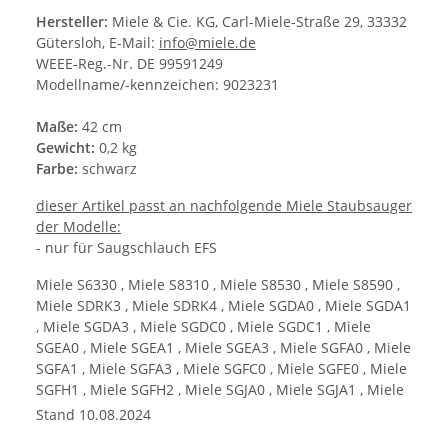
Hersteller:
Miele & Cie. KG, Carl-Miele-Straße 29, 33332
Gütersloh, E-Mail:
info@miele.de
WEEE-Reg.-Nr. DE 99591249
Modellname/-kennzeichen: 9023231
Maße:
42 cm
Gewicht:
0,2 kg
Farbe:
schwarz
dieser Artikel passt an nachfolgende Miele Staubsauger
der Modelle:
- nur für Saugschlauch EFS
Miele S6330 , Miele S8310 , Miele S8530 , Miele S8590 ,
Miele SDRK3 , Miele SDRK4 , Miele SGDA0 , Miele SGDA1
, Miele SGDA3 , Miele SGDC0 , Miele SGDC1 , Miele
SGEA0 , Miele SGEA1 , Miele SGEA3 , Miele SGFA0 , Miele
SGFA1 , Miele SGFA3 , Miele SGFC0 , Miele SGFE0 , Miele
SGFH1 , Miele SGFH2 , Miele SGJA0 , Miele SGJA1 , Miele
SGJE0 , Miele SGJE1 , Miele SGJP3 , Miele SGSA1 , Miele
Stand 10.08.2024
SGSA3 , Miele SGSG1 , Miele SGSH1 , Miele SGSH2 ,