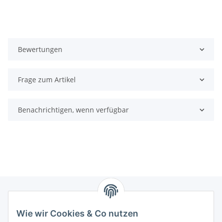
Miele SGSP3 , Miele SGTP3 , Miele SKCE0 , Miele SKCE2 ,
Miele SKCF3 , Miele SKCG3 , Miele SKCP3 , Miele SKREO
Bewertungen
Frage zum Artikel
Benachrichtigen, wenn verfügbar
Wie wir Cookies & Co nutzen
Zahlungsmöglichkeiten