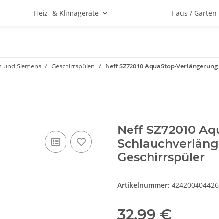
Heiz- & Klimageräte
Haus / Garten
h und Siemens
Geschirrspülen
Neff SZ72010 AquaStop-Verlängerung 
Neff SZ72010 Aq
Schlauchverläng
Geschirrspüler
Artikelnummer:
424200404426
32,99 €