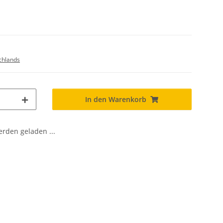
chlands
In den Warenkorb
den geladen ...