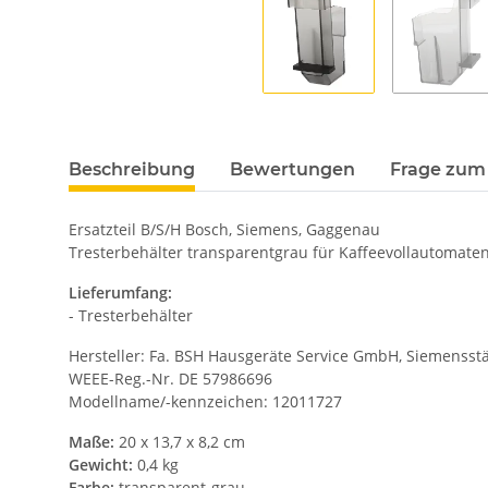
Beschreibung
Bewertungen
Frage zum 
Ersatzteil B/S/H Bosch, Siemens, Gaggenau
Tresterbehälter transparentgrau für Kaffeevollautomate
Lieferumfang:
- Tresterbehälter
Hersteller: Fa. BSH Hausgeräte Service GmbH, Siemensstä
WEEE-Reg.-Nr. DE 57986696
Modellname/-kennzeichen: 12011727
Maße:
20 x 13,7 x 8,2 cm
Gewicht:
0,4 kg
Farbe:
transparent-grau