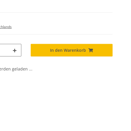
chlands
In den Warenkorb
den geladen ...