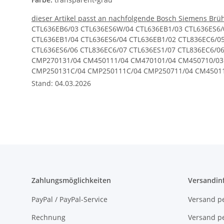
dieser Artikel passt an nachfolgende Bosch Siemens Br
CTL636EB6/03 CTL636ES6W/04 CTL636EB1/03 CTL636ES6/
CTL636EB1/04 CTL636ES6/04 CTL636EB1/02 CTL836EC6/0
CTL636ES6/06 CTL836EC6/07 CTL636ES1/07 CTL836EC6/
CMP270131/04 CM450111/04 CM470101/04 CM450710/03
CMP250131C/04 CMP250111C/04 CMP250711/04 CM45011
CMP250111/05 CMP270111/05 CM450102/04 CM450112/0
Stand: 04.03.2026
CM450102/05 CM470712/05 CM470711/05 CMP250711/05
C17KS61N0/03 C15KS61N0/03 C17KS61N0/04 C15KS61N0
C17KS61H0/06 C17KS61N0/06 C17KS61G0/07 C17KS61G0/
CT636LEW1/02 CT636LES1/03 CT636LES6/04 CT636LES1/
CT636LEW1/05 CT636LES6/05 CT836LEB6/05 CT836LEB6/0
CT836LEB6/08 CT636LES1/09 CT636LES6/09 CT636LEW1/
Zahlungsmöglichkeiten
Versandin
PayPal / PayPal-Service
Versand pe
Rechnung
Versand pe