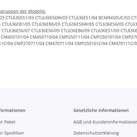
ühgruppen der Modelle:
03 CTL636ES1/03 CTL636ES6W/03 CTL636ES1/04 BCM8450UC/03 CT
5 CTL636EB1/05 CTL636EB6/05 CTL636ES6W/05 CTL636ES6/05 CTL63
06 CTL636ES6/07 CTL636ES6/09 CTL636EB6/09 CTL636ES1/09 CTL8
 CM450101/04 CM450710/04 CMP250111/04 CMP250101/04 CMP27
1C/04 CMP270711/04 CM470711/04 CMP250101C/04 CM470111C/0
4 CMP250102/05 CMP250102/04 CMP250132/04 CMP250132/05 CM
 CMP250101C/05 CMP250112C/05 CMP250111C/05 CMP250102C/05
/02 C15KS61N0/04 C17KS61H0/05 C15KS61N0/05 C17KS61N0/05 C1
09 C15KS61N0/09 C17KS61H0/09 CT636LES1/04 CT636LES6/02 CT6
02 CT636LEW1/03 CT636LES6W/03 CT836LEB6W/08 CT836LEB6W/07 
6 CT636LES6W/05 CT636LES1/06 CT636LES1/07 CT636LES6/07 CT63
09 CT836LEB6/09 TCM24PS/04 TCM24TS/04 TCM24RS/03 TCM24RS/0
formationen
Gesetzliche Informationen
r Paket
AGB und Kundeninformatione
r Spedition
Datenschutzerklärung