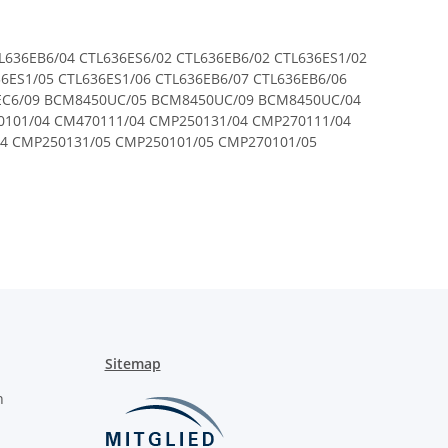
L636EB6/04 CTL636ES6/02 CTL636EB6/02 CTL636ES1/02
6ES1/05 CTL636ES1/06 CTL636EB6/07 CTL636EB6/06
36EC6/09 BCM8450UC/05 BCM8450UC/09 BCM8450UC/04
0101/04 CM470111/04 CMP250131/04 CMP270111/04
4 CMP250131/05 CMP250101/05 CMP270101/05
P250112/05 CMP250112/04 CMP270131/05 CM450112/05
 CMP250132C/05 CMP250131C/05 C17KS61N0/02
5KS61N0/07 C17KS61N0/07 C17KS61H0/07 C15KS61N0/06
36LES6/03 CT636LES6W/04 CT636LES6W/02 CT636LEW1/04
CT836LEB6W/09 CT836LEB6/04 CT636LES1/05
6LES6/06 CT636LEW1/06 CT636LEW1/07 CT836LEB6/07
4 TCM24TS/01
Sitemap
n