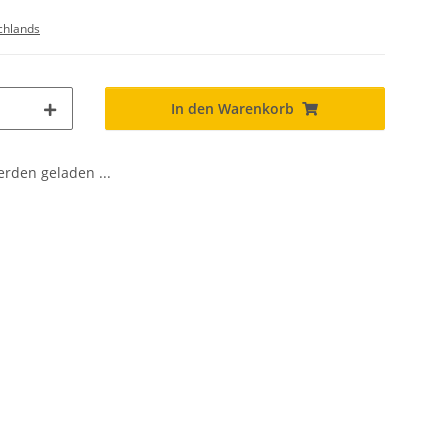
chlands
In den Warenkorb
den geladen ...