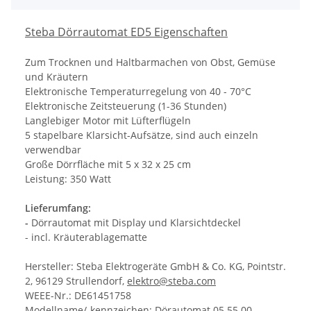
Steba Dörrautomat ED5 Eigenschaften
Zum Trocknen und Haltbarmachen von Obst, Gemüse
und Kräutern
Elektronische Temperaturregelung von 40 - 70°C
Elektronische Zeitsteuerung (1-36 Stunden)
Langlebiger Motor mit Lüfterflügeln
5 stapelbare Klarsicht-Aufsätze, sind auch einzeln
verwendbar
Große Dörrfläche mit 5 x 32 x 25 cm
Leistung: 350 Watt
Lieferumfang:
-
Dörrautomat mit Display und Klarsichtdeckel
- incl. Kräuterablagematte
Hersteller: Steba Elektrogeräte GmbH & Co. KG, Pointstr.
2, 96129 Strullendorf,
elektro@steba.com
WEEE-Nr.: DE61451758
Modellname/-kennzeichen: Dörautomat 05.55.00