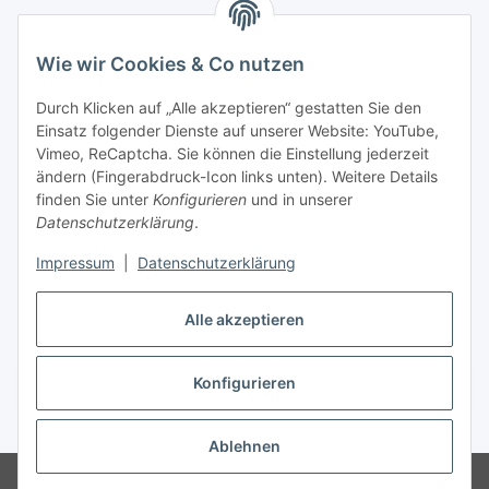
Wie wir Cookies & Co nutzen
Zahlungsmöglichkeiten
Durch Klicken auf „Alle akzeptieren“ gestatten Sie den
Versandinformationen
Einsatz folgender Dienste auf unserer Website: YouTube,
Vimeo, ReCaptcha. Sie können die Einstellung jederzeit
ändern (Fingerabdruck-Icon links unten). Weitere Details
Gesetzliche Informationen
finden Sie unter
Konfigurieren
und in unserer
Datenschutzerklärung
.
Sitemap
Impressum
|
Datenschutzerklärung
Alle akzeptieren
Konfigurieren
Vertrag widerrufen
* Alle Preise inkl. gesetzlicher USt., zzgl.
Versand
Ablehnen
© Made with ❤ in Sachsen
© WebSachse GmbH