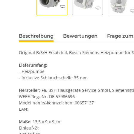
Beschreibung
Bewertungen
Frage zum 
Original B/S/H Ersatzteil, Bosch Siemens Heizpumpe für
Lieferumfang:
- Heizpumpe
- Inklusive Schlauchschelle 35 mm
Hersteller:
Fa. BSH Hausgeräte Service GmbH, Siemensstäd
WEEE-Reg.-Nr. DE 57986696
Modellname/-kennzeichen: 00657137
EAN:
Maße:
13,5 x 9 x 9 cm
Einlauf-Ø: