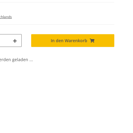
chlands
In den Warenkorb
den geladen ...