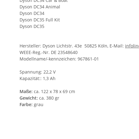
Dyson DC34 Car & Boat
Dyson DC34 Animal
Dyson DC34
Dyson DC35 Full Kit
Dyson DC35
Hersteller: Dyson Lichtstr. 43e 50825 Köln, E-Mail:
infol
WEEE-Reg.-Nr. DE 23548640
Modellname/-kennzeichen: 967861-01
Spannung: 22,2 V
Kapazität:: 1,3 Ah
Maße:
ca. 122 x 78 x 69 cm
Gewicht:
ca. 380 gr
Farbe:
grau