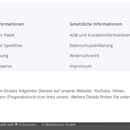
formationen
Gesetzliche Informationen
r Paket
AGB und Kundeninformatione
r Spedition
Datenschutzerklärung
kung
Widerrufsrecht
nweise
Impressum
gshinweise
den Einsatz folgender Dienste auf unserer Website: YouTube, Vimeo,
rn (Fingerabdruck-Icon links unten). Weitere Details finden Sie unter
ade with ❤ in Sachsen
© WebSachse GmbH