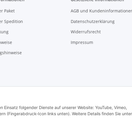
r Paket
AGB und Kundeninformatione
r Spedition
Datenschutzerklärung
kung
Widerrufsrecht
nweise
Impressum
gshinweise
ade with ❤ in Sachsen
© WebSachse GmbH
den Einsatz folgender Dienste auf unserer Website: YouTube, Vimeo,
rn (Fingerabdruck-Icon links unten). Weitere Details finden Sie unter