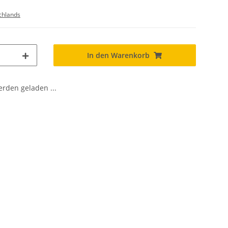
chlands
In den Warenkorb
den geladen ...