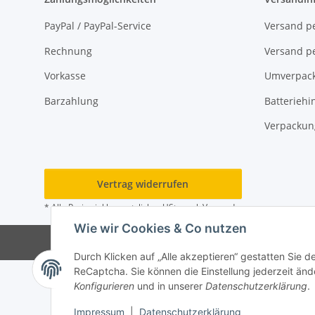
PayPal / PayPal-Service
Versand pe
Rechnung
Versand pe
Vorkasse
Umverpac
Barzahlung
Batteriehi
Verpackun
Vertrag widerrufen
* Alle Preise inkl. gesetzlicher USt., zzgl.
Versand
Wie wir Cookies & Co nutzen
© M
Durch Klicken auf „Alle akzeptieren“ gestatten Sie 
ReCaptcha. Sie können die Einstellung jederzeit ände
Konfigurieren
und in unserer
Datenschutzerklärung
.
Impressum
|
Datenschutzerklärung