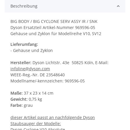
Beschreibung
BIG BODY / BIG CYCLONE SERV ASSY IR / SNK
Dyson Ersatzteil Artikel-Nummer 969596-05
Gehäuse und Zyklon für Modellreihe V10, SV12
Lieferumfang:
- Gehäuse und Zyklon
Hersteller:
Dyson Lichtstr. 43e 50825 Köln, E-Mail:
infoline@dyson.com
WEEE-Reg.-Nr. DE 23548640
Modellname/-kennzeichen: 969596-05
Maße:
37 x 23 x 14 cm
Gewicht:
0,75 kg
Farbe:
grau
dieser Artikel passt an nachfolgende Dyson
Staubsauger der Modelle:
Dyson Cyclone V10 Absolute