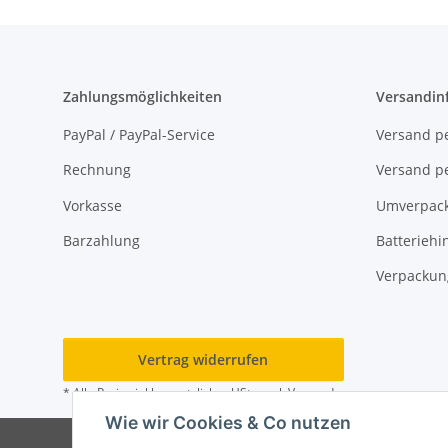
Zahlungsmöglichkeiten
Versandin
PayPal / PayPal-Service
Versand pe
Rechnung
Versand pe
Vorkasse
Umverpac
Barzahlung
Batteriehi
Verpackun
Vertrag widerrufen
* Alle Preise inkl. gesetzlicher USt., zzgl.
Versand
Wie wir Cookies & Co nutzen
© M