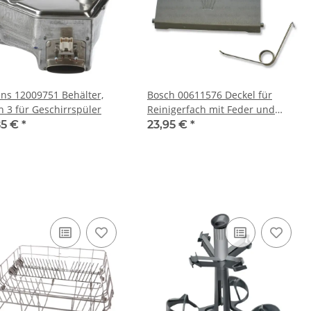
ns 12009751 Behälter,
Bosch 00611576 Deckel für
h 3 für Geschirrspüler
Reinigerfach mit Feder und
Dichtung
85 €
*
23,95 €
*