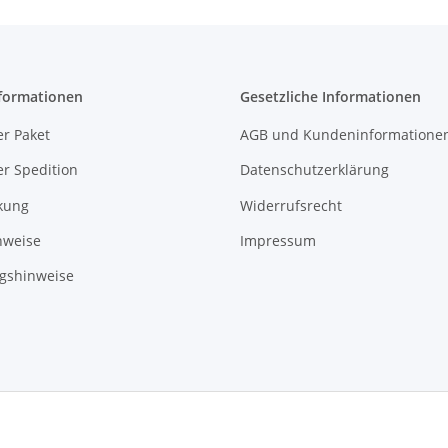
formationen
Gesetzliche Informationen
r Paket
AGB und Kundeninformatione
r Spedition
Datenschutzerklärung
kung
Widerrufsrecht
nweise
Impressum
gshinweise
ade with ❤ in Sachsen
© WebSachse GmbH