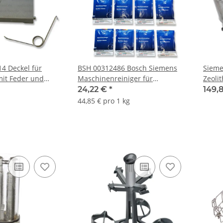
4 Deckel für
BSH 00312486 Bosch Siemens
Sieme
mit Feder und
Maschinenreiniger für
Zeolit
Geschirrspülmaschinen, 3er
24,22 €
*
149,
Packung (12 × 45 g)
44,85 € pro 1 kg