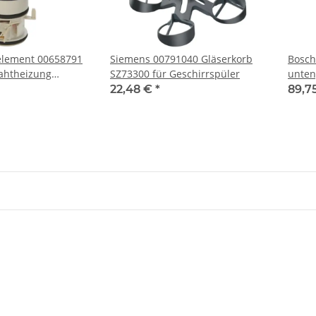
element 00658791
Siemens 00791040 Gläserkorb
Bosch
ahtheizung
SZ73300 für Geschirrspüler
00976789 für Geschirrspüler
22,48 €
*
89,7